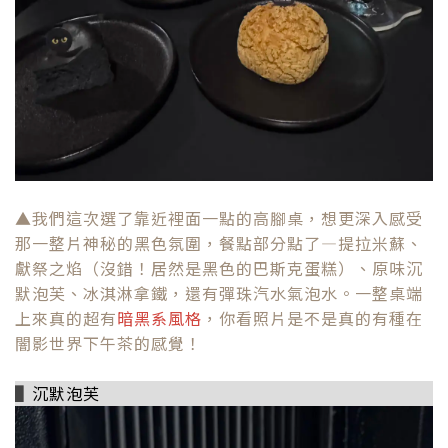
▲我們這次選了靠近裡面一點的高腳桌，想更深入感受
那一整片神秘的黑色氛圍，餐點部分點了—提拉米蘇、
獻祭之焰（沒錯！居然是黑色的巴斯克蛋糕）、原味沉
默泡芙、冰淇淋拿鐵，還有彈珠汽水氣泡水。一整桌端
上來真的超有
暗黑系風格
，你看照片是不是真的有種在
闇影世界下午茶的感覺！
▌
沉默泡芙