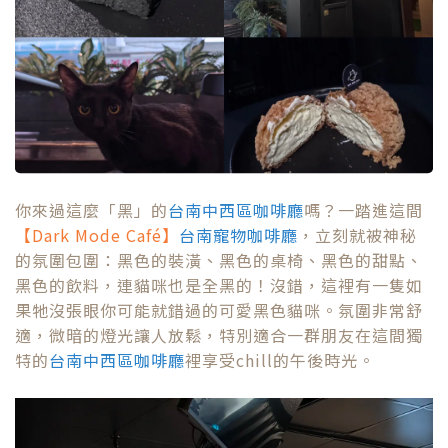
你來過這麼「黑」的
台南中西區咖啡廳
嗎？一踏進這間
【Dark Mode Café】
台南寵物咖啡廳
，立刻就被神秘
的氛圍包圍：黑色的裝潢、黑色的桌椅、黑色的甜點、
黑色的飲料，連貓咪也是全黑的！沒錯，這裡有一隻如
果牠沒張眼你可能就錯過的可愛黑色貓咪。氛圍非常舒
適，微暗的燈光讓人放鬆，特別適合一群朋友在這間獨
特的
台南中西區咖啡廳
裡享受chill的午後時光。