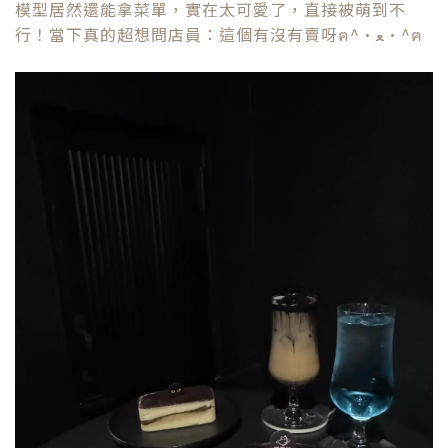
模型居然還能拿菜單，實在太可愛了，直接被萌到不
行！當下真的超想問店員：這個有沒有賣呀ฅ^•ﻌ•^ฅ