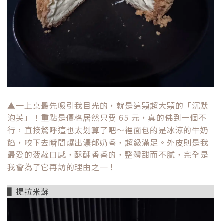
▲一上桌最先吸引我目光的，就是這顆超大顆的「沉默
泡芙」！重點是價格居然只要 65 元，真的佛到一個不
行，直接驚呼這也太划算了吧～裡面包的是冰涼的牛奶
餡，咬下去瞬間爆出濃郁奶香，超級滿足。外皮則是我
最愛的菠蘿口感，酥酥香香的，整體甜而不膩，完全是
我會為了它再訪的理由之一！
▌
提拉米蘇