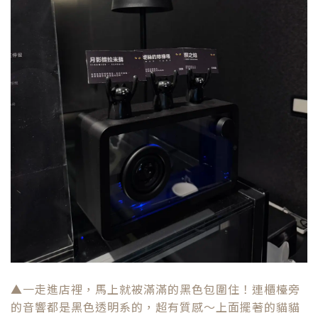
▲一走進店裡，馬上就被滿滿的黑色包圍住！連櫃檯旁
的音響都是黑色透明系的，超有質感～上面擺著的貓貓