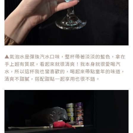
▲氣泡水是彈珠汽水口味，整杯帶著淡淡的藍色，拿在
手上超有質感，看起來就很清爽！我本身就很愛喝汽
水，所以這杯我也蠻喜歡的，喝起來帶點童年的味道，
清爽不甜膩，搭配甜點一起享用也很不錯。