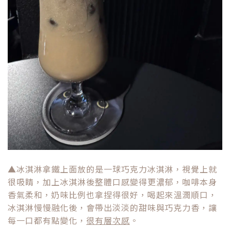
▲
冰淇淋拿鐵上面放的是一球巧克力冰淇淋，視覺上就
很吸睛，加上冰淇淋後整體口感變得更濃郁，咖啡本身
香氣柔和，奶味比例也拿捏得很好，喝起來溫潤順口，
冰淇淋慢慢融化後，會帶出淡淡的甜味與巧克力香，讓
每一口都有點變化，
很有層次感
。