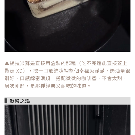
▲提拉米蘇是直接用盒裝的那種（吃不完還能直接蓋上
帶走 XD），挖一口放進嘴裡整個幸福感滿滿，奶油量很
剛好，口感綿密滑順，搭配微微的咖啡香，不會太甜，
層次剛好，是那種經典又耐吃的味道。
▌
獻祭之焰