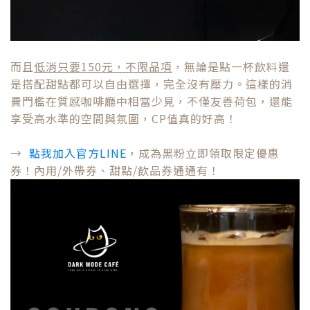
而且
低消只要150元，不限品項
，無論是點一杯飲料還
是搭配甜點都可以自由選擇，完全沒有壓力。這樣的消
費門檻在質感咖啡廳中相當少見，不僅友善荷包，還能
享受高水準的空間與氛圍，CP值真的好高！
→
點我加入官方LINE
，成為黑粉立即領取限定優惠
券！內用/外帶券、甜點/飲品券通通有！