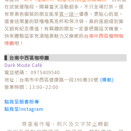
在試營運階段。開幕當天活動超多，不只全場打折，還
有穿黑色服裝的朋友能享
買一送一
優惠，更貼心的是，
還會送限量的歐嚕嚕馬克杯和保冷袋，真的是超級划算
又超有紀念價值！有興趣的朋友一定要把握這次機會，
快來體驗這家充滿暗黑魅力又療癒的
台南中西區寵物咖
啡廳
吧！
▌
台南中西區咖啡廳
Dark Mode Café
電話號碼： 0975409540
地址：台南市中西區健康路一段390巷30號
(導航)
營業時間：13:00–22:00
點我至臉書粉專
點我至Instagram
尊重著作權，照片及文字禁止轉載