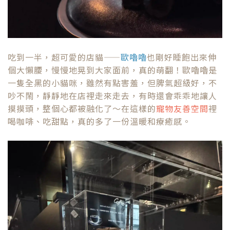
吃到一半，超可愛的店貓——
歐嚕嚕
也剛好睡飽出來伸
個大懶腰，慢慢地晃到大家面前，真的萌翻！歐嚕嚕是
一隻全黑的小貓咪，雖然有點害羞，但脾氣超級好，不
吵不鬧，靜靜地在店裡走來走去，有時還會乖乖地讓人
摸摸頭，整個心都被融化了～在這樣的
寵物友善空間
裡
喝咖啡、吃甜點，真的多了一份溫暖和療癒感。