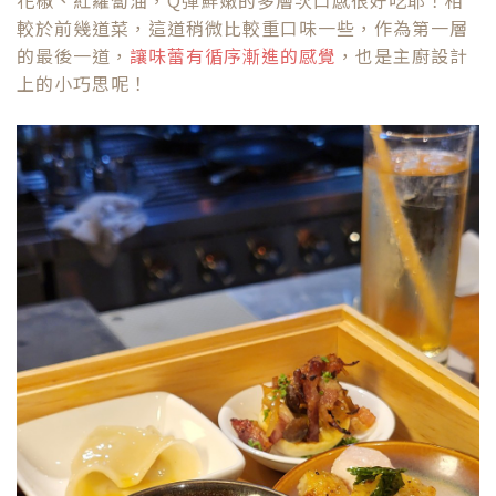
花椒、紅蘿蔔油，Q彈鮮嫩的多層次口感很好吃耶！相
較於前幾道菜，這道稍微比較重口味一些，作為第一層
的最後一道，
讓味蕾有循序漸進的感覺
，也是主廚設計
上的小巧思呢！