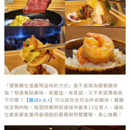
「選餐廳也是展現品味的方式」是不是常為選餐廳煩
惱？想要餐點美味、氛圍佳、有質感，又不希望價格高
不可攀？
【厝边n.b.r】
可以說完全符合所有期待！餐廳
採全預約制，每個用餐時段僅接待最多12位客人，讓每
位賓客都能獲得最細緻的服務與用餐體驗，真心推薦！