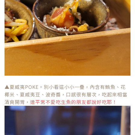
▲夏威夷POKE。別小看這小小一疊，內含有鮪魚、花
椰米、夏威夷豆、波奇醬，口感很有層次，吃起來相當
清爽開胃，
連平常不愛吃生魚的朋友都說好吃耶！