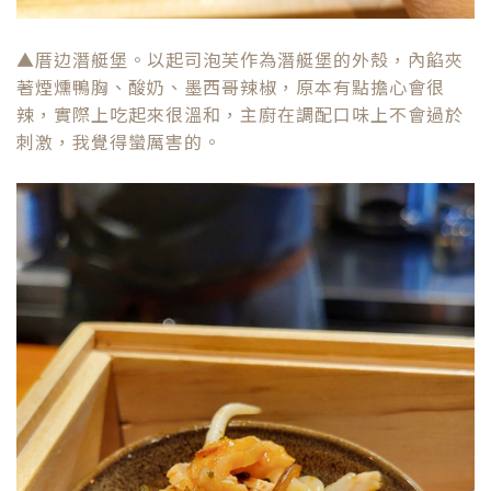
▲厝边潛艇堡。以起司泡芙作為潛艇堡的外殼，內餡夾
著煙燻鴨胸、酸奶、墨西哥辣椒，原本有點擔心會很
辣，實際上吃起來很溫和，主廚在調配口味上不會過於
刺激，我覺得蠻厲害的。