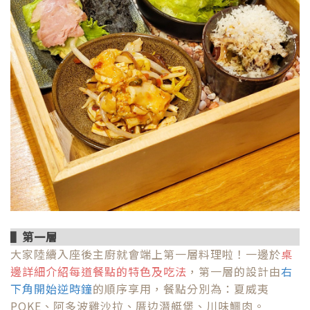
▌第一層
大家陸續入座後主廚就會端上第一層料理啦！一邊於
桌
邊詳細介紹每道餐點的特色及吃法
，第一層的設計由
右
下角開始逆時鐘
的順序享用，餐點分別為：夏威夷
POKE、阿多波雞沙拉、厝边潛艇堡、川味鱷肉。