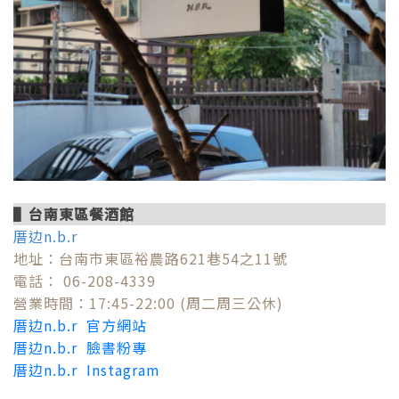
▌台南東區餐酒館
厝边n.b.r
地址：台南市東區裕農路621巷54之11號
電話： 06-208-4339
營業時間：17:45-22:00 (周二周三公休)
厝边n.b.r 官方網站
厝边n.b.r 臉書粉專
厝边n.b.r Instagram