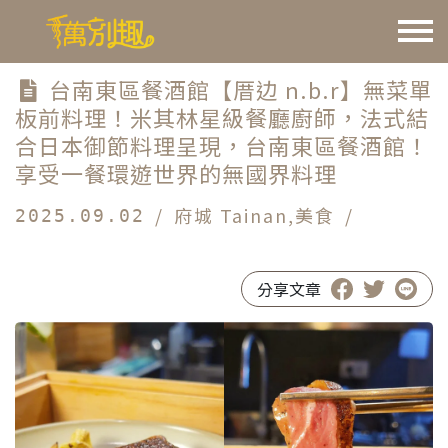
台南東區餐酒館【厝边 n.b.r】無菜單
板前料理！米其林星級餐廳廚師，法式結
合日本御節料理呈現，台南東區餐酒館！
享受一餐環遊世界的無國界料理
/
府城 Tainan
,
美食
/
2025.09.02
#台南東區餐酒館
#厝边n.b.r
分享文章