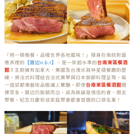
「用一頓晚餐，品嚐世界各地風味！」隱身在南紡對面
巷弄裡的
【厝边n.b.r】
，是一家超水準的
台南東區餐酒
館
！
主廚擁有加拿大、美國及台灣米其林星級餐廳的歷
練，將法式料理結合法式美學與日本御節料理呈現，每
一道菜都像藝術品般讓人驚艷。即使
台南東區餐酒館
選
擇眾多，厝边仍脫穎而出，成為無論是情侶約會、朋友
聚餐、紀念日慶祝或家庭聚會都會首選的口袋名單！