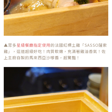
▲眾多
星級餐廳指定使用
的法國紅標土雞「SASSO薩索
雞」，這道超級好吃！肉質軟嫩，充滿著雞油香氣！佐
上主廚自製的馬來西亞沙嗲醬，超驚豔！