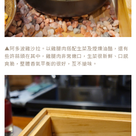
▲阿多波雞沙拉。以雞腿肉搭配生菜及煙燻油醋，還有
些許蒜頭在其中，雞腿肉非常嫩口，生菜很新鮮、口感
爽脆，整體香氣平衡的很好，互不搶味。