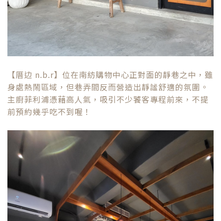
【厝边 n.b.r】位在南紡購物中心正對面的靜巷之中，雖
身處熱鬧區域，但巷弄間反而營造出靜謐舒適的氛圍。
主廚菲利浦憑藉高人氣，吸引不少饕客專程前來，不提
前預約幾乎吃不到喔！