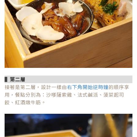
▌第二層
接著是第二層，設計一樣由
右下角開始逆時鐘
的順序享
用，餐點分別為：沙嗲薩索雞、法式鹹派、菠菜起司
餃、紅酒燉牛筋。