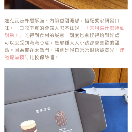
達克瓦茲外層酥脆、內餡香甜濃郁，搭配獨家研發口
味，一口咬下真的會讓人忍不住說：
「天啊這什麼神仙
甜點！」
吃得到食材的誠意，甜度也拿捏得恰到好處，
可以感受到滿滿心意，是那種大人小孩都會喜歡的甜
點。因為實在太熱門，特別是假日常常很快被買光，
建
議提前預訂
比較保險喔！