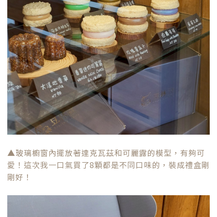
▲玻璃櫥窗內擺放著達克瓦茲和可麗露的模型，有夠可
愛！這次我一口氣買了8顆都是不同口味的，裝成禮盒剛
剛好！