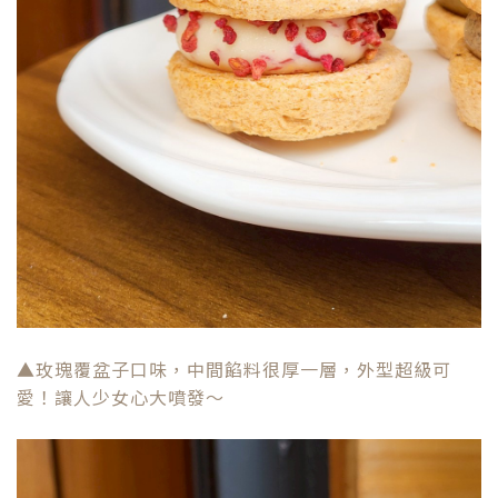
▲玫瑰覆盆子口味，中間餡料很厚一層，外型超級可
愛！讓人少女心大噴發～