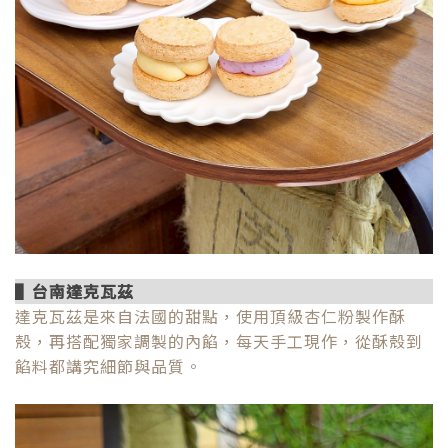
▌
台南達克瓦茲
達克瓦茲是
來自法國的甜點，使用頂級杏仁粉製作酥
殼，再搭配獨家調製的內餡，每天手工現作，從酥殼到
餡料都講究細節與品質。