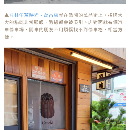
▲
豆林午茶時光 - 萬昌店
就在熱鬧的萬昌街上，招牌大
大的貓咪非常顯眼，路過都會被吸引。店對面就有個汽
車停車場，開車的朋友不用煩惱找不到停車格，相當方
便。