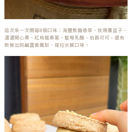
這次來一次開箱8個口味：海鹽焦糖香草、玫瑰覆盆子、
濃濃開心果、紅烏龍桑葚、藍莓乳酪、伯爵可可，還有
新推出的鹹蛋黃鳳梨、提拉米蘇口味。