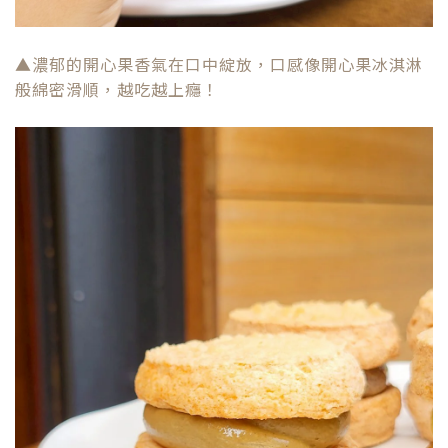
▲濃郁的開心果香氣在口中綻放，口感像開心果冰淇淋
般綿密滑順，越吃越上癮！