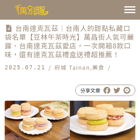
台南達克瓦茲｜台南人的甜點私藏口
袋名單【豆林午茶時光】萬昌街人氣可麗
露、台南達克瓦茲愛店，一次開箱8款口
味，還有達克瓦茲禮盒送禮超推薦！
/
府城 Tainan
,
美食
/
2025.07.21
#台南達克瓦茲
#豆林午茶時光
分享文章