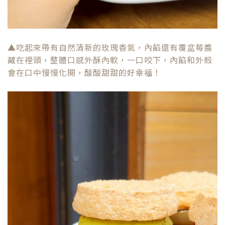
▲吃起來帶有自然清新的玫瑰香氣，內餡還有覆盆莓醬
藏在裡頭，整體口感外酥內軟，一口咬下，內餡和外殼
會在口中慢慢化開，酸酸甜甜的好幸福！