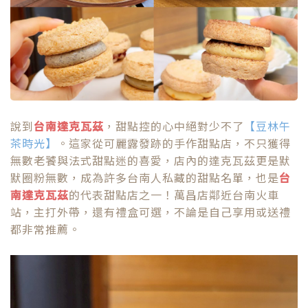
說到
台南達克瓦茲
，甜點控的心中絕對少不了
【豆林午
茶時光】
。這家從可麗露發跡的手作甜點店，不只獲得
無數老饕與法式甜點迷的喜愛，店內的達克瓦茲更是默
默圈粉無數，成為許多台南人私藏的甜點名單，也是
台
南達克瓦茲
的代表甜點店之一！萬昌店鄰近台南火車
站，主打外帶，還有禮盒可選，不論是自己享用或送禮
都非常推薦。