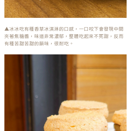
▲冰冰吃有種香草冰淇淋的口感，一口咬下會發現中間
夾著焦糖醬，味道非常濃郁，整體吃起來不死甜，反而
有種苦甜苦甜的韻味，很耐吃。