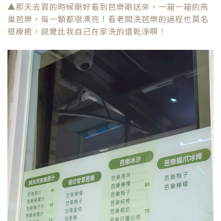
▲那天去買的時候剛好看到芭樂剛送來，一箱一箱的燕
巢芭樂，每一顆都很漂亮！看老闆洗芭樂的過程也莫名
很療癒，感覺比我自己在家洗的還乾淨啊！