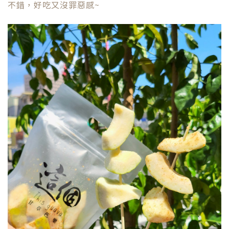
不錯，好吃又沒罪惡感~