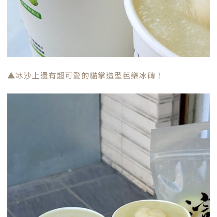
▲冰沙上還有超可愛的貓掌造型芭樂冰磚！