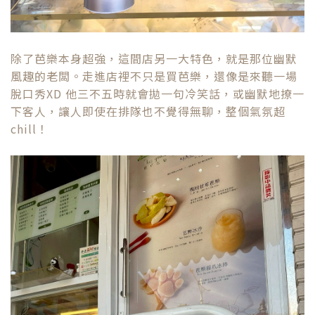
除了芭樂本身超強，這間店另一大特色，就是那位幽默
風趣的老闆。走進店裡不只是買芭樂，還像是來聽一場
脫口秀XD 他三不五時就會拋一句冷笑話，或幽默地撩一
下客人，讓人即使在排隊也不覺得無聊，整個氣氛超
chill！