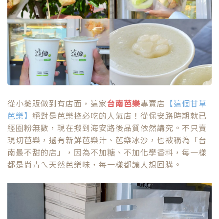
從小攤販做到有店面，這家
台南芭樂
專賣店
【這個甘草
芭樂】
絕對是芭樂控必吃的人氣店！從保安路時期就已
經圈粉無數，現在搬到海安路後品質依然講究。不只賣
現切芭樂，還有新鮮芭樂汁、芭樂冰沙，也被稱為「台
南最不甜的店」，因為不加糖、不加化學香料，每一樣
都是尚青ㄟ天然芭樂味，每一樣都讓人想回購。