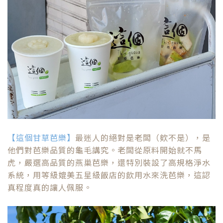
【這個甘草芭樂】
最迷人的絕對是老闆（欸不是），是
他們對芭樂品質的龜毛講究。老闆從原料開始就不馬
虎，嚴選高品質的燕巢芭樂，還特別裝設了高規格淨水
系統，用等級媲美五星級飯店的飲用水來洗芭樂，這認
真程度真的讓人佩服。