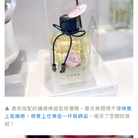
▲ 香氛搭配的擴香棒造型很優雅，擺在房間裡不僅
嗅覺
上能療癒，視覺上也像是一件裝飾品
，增添了空間的質
感！