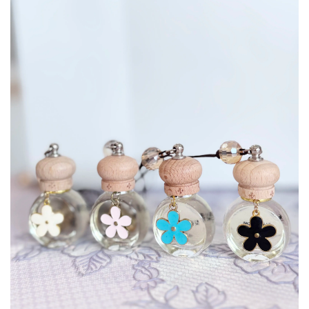
▲ 店裡還有這種迷你小瓶裝設計，
可以吊掛在車上或衣
櫃裡
，老闆娘說近幾年也有不少人拿來當
婚禮小物
～ 小
巧可愛、實用性高，價格也親民，難怪是
人氣商品之
一
。