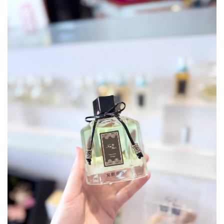
▲ 我試聞的
「紫醉金迷」
香氛，前調是紅醋栗，中調是