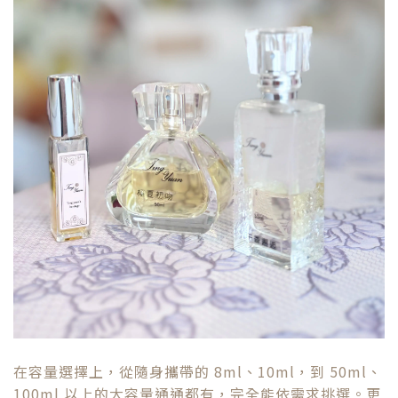
在容量選擇上，從隨身攜帶的 8ml、10ml，到 50ml、
100ml 以上的大容量通通都有，完全能依需求挑選。更
特別的是，他們還能幫企業
客製化禮盒
，無論是節慶贈
禮、品牌活動或週年紀念，都能客製禮盒內容，展現誠
意與質感。這種貼心的服務，也讓它成為不少公司心中
指定的「
台南香水
」、「
台南香氛
」品牌。