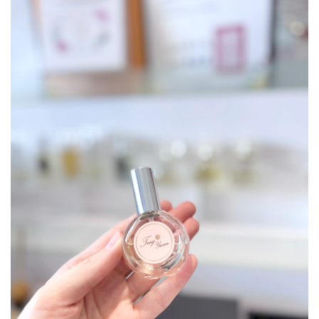
▲ 這次剛好碰到農曆七月，老闆娘還建議我這瓶
「香風
草」
香水。香蜂草帶有清新的檸檬香氣，也會被用來避