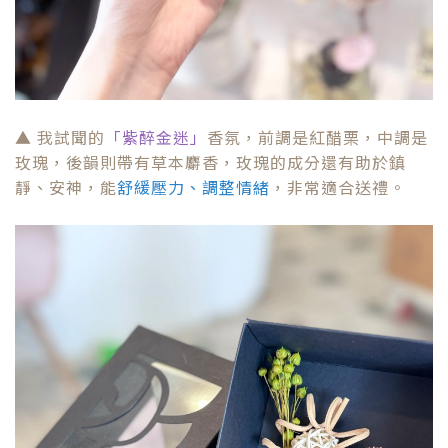
玫瑰，後韻則帶有草本麝香，玫瑰的成分還有助於鎮
靜、安神，能
舒緩壓力、調整情緒
，非常適合送禮。