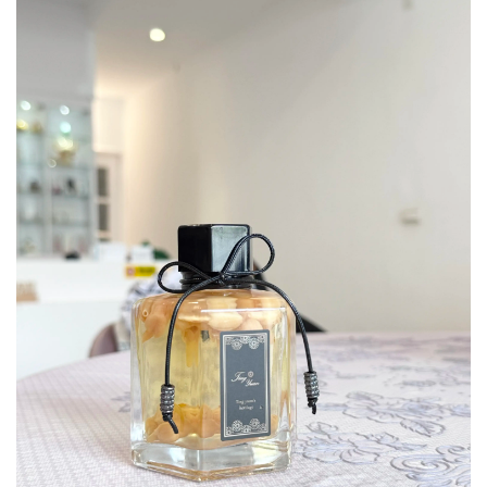
▲ 我自己選了一罐
「茉戀茶花」
放在客廳。因為
茉莉象
徵招財與正氣
，能帶來好運～而瓶中還加入乾燥花或小